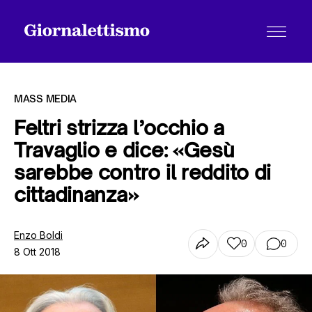
MASS MEDIA
Feltri strizza l’occhio a
Travaglio e dice: «Gesù
Tutti gli articoli
sarebbe contro il reddito di
cittadinanza»
Chi siamo
Enzo Boldi
0
0
8 Ott 2018
Contatti