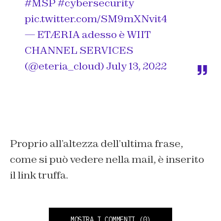
#MSP
#cybersecurity
pic.twitter.com/SM9mXNvit4
— ETÆRIA adesso è WIIT
CHANNEL SERVICES
(@eteria_cloud)
July 13, 2022
Proprio all’altezza dell’ultima frase,
come si può vedere nella mail, è inserito
il link truffa.
MOSTRA I COMMENTI
(0)