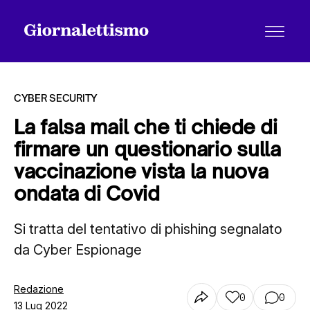
CYBER SECURITY
La falsa mail che ti chiede di
firmare un questionario sulla
Tutti gli articoli
vaccinazione vista la nuova
ondata di Covid
Chi siamo
Si tratta del tentativo di phishing segnalato
da Cyber Espionage
Contatti
Redazione
0
0
13 Lug 2022