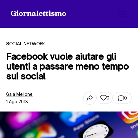
SOCIAL NETWORK
Facebook vuole aiutare gli
utenti a passare meno tempo
Tutti gli articoli
sui social
Chi siamo
Gaia Mellone
0
0
1 Ago 2018
Contatti