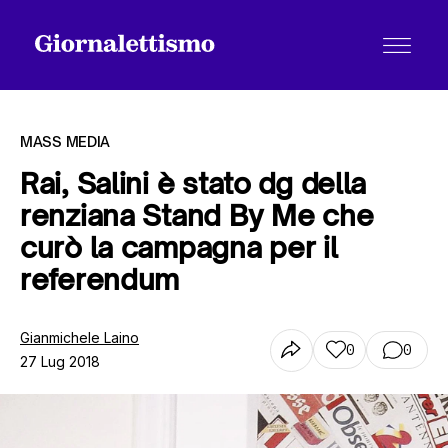
MASS MEDIA
Rai, Salini è stato dg della
renziana Stand By Me che
Tutti gli articoli
curò la campagna per il
referendum
Chi siamo
Gianmichele Laino
0
0
27 Lug 2018
Contatti