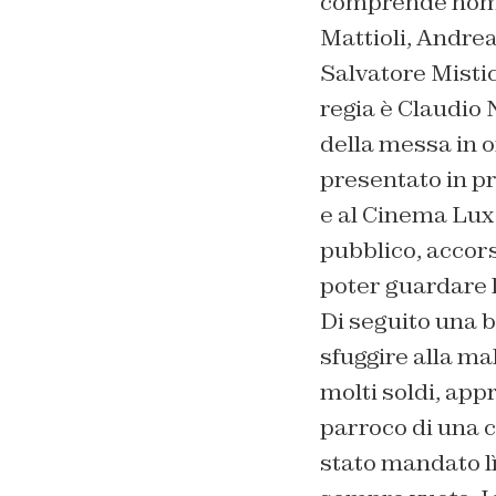
comprende nomi 
Mattioli, Andre
Salvatore Mistic
regia è Claudio 
della messa in o
presentato in pr
e al Cinema Lux 
pubblico, accors
poter guardare l
Di seguito una 
sfuggire alla mal
molti soldi, appr
parroco di una c
stato mandato lì