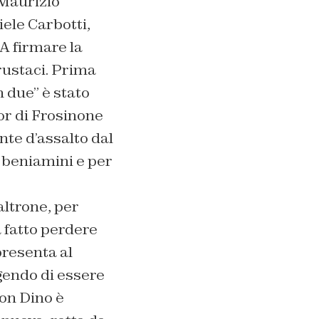
 Maurizio
ele Carbotti,
A firmare la
rustaci. Prima
 due” è stato
or di Frosinone
te d’assalto dal
o beniamini e per
altrone, per
a fatto perdere
presenta al
ngendo di essere
on Dino è