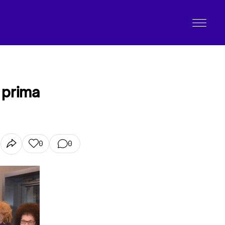
 prima
0
0