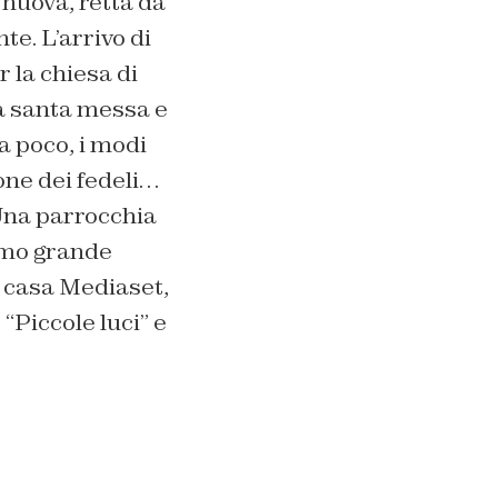
 nuova, retta da
te. L’arrivo di
 la chiesa di
a santa messa e
a poco, i modi
one dei fedeli…
– Una parrocchia
simo grande
n casa Mediaset,
“Piccole luci” e