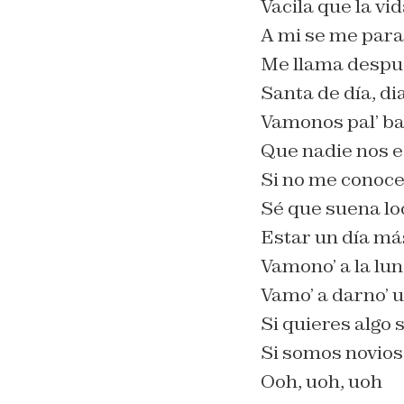
Vacila que la vi
A mi se me para 
Me llama despué
Santa de día, di
Vamonos pal’ b
Que nadie nos e
Si no me conoc
Sé que suena lo
Estar un día más
Vamono’ a la lun
Vamo’ a darno’ 
Si quieres algo
Si somos novio
Ooh, uoh, uoh