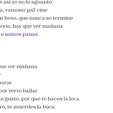
 así yo no lo aguanto
a, vamono’ pal’ cine
un beso, que nunca se termine
 serio, hay que ver mañana
 o
somos panas
que ver mañana
r
parar
por verte bailar
te gusto, por qué te haces la loca
ro, te muerdes la boca