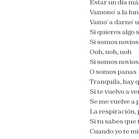
Estar un día más
Vamono’ a la lun
Vamo’ a darno’ 
Si quieres algo
Si somos novios
Ooh, uoh, uoh
Si somos novios
O somos panas
Tranquila, hay 
Si te vuelvo a ve
Se me vuelve a 
La respiración, 
Si tu sabes que 
Cuando yo te mi