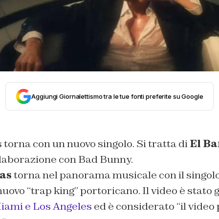
Aggiungi Giornalettismo tra le tue fonti preferite su Google
 torna con un nuovo singolo. Si tratta di
El B
ollaborazione con Bad Bunny.
ias
torna nel panorama musicale con il singolo
l nuovo “trap king” portoricano. Il video è stato 
iami e Los Angeles
ed è considerato “
il video