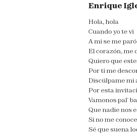
Enrique Igl
Hola, hola
Cuando yo te vi
A mi se me paró
El corazón, me d
Quiero que este
Por ti me desco
Discúlpame mi
Por esta invitac
Vamonos pal’ b
Que nadie nos e
Si no me conoc
Sé que suena lo