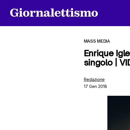
MASS MEDIA
Enrique Igle
singolo | V
Tutti gli articoli
Redazione
17 Gen 2018
Chi siamo
Contatti