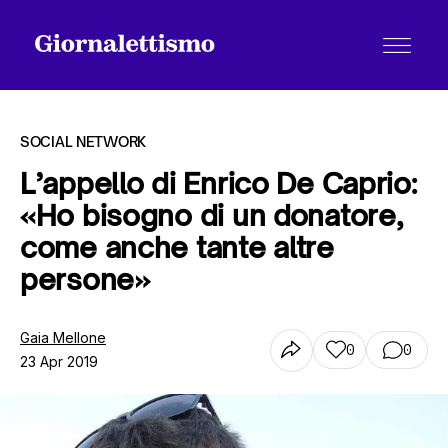
SOCIAL NETWORK
L’appello di Enrico De Caprio:
«Ho bisogno di un donatore,
Tutti gli articoli
come anche tante altre
persone»
Chi siamo
Gaia Mellone
0
0
23 Apr 2019
Contatti