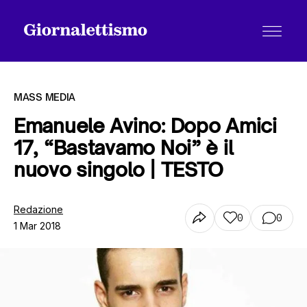
MASS MEDIA
Emanuele Avino: Dopo Amici
17, “Bastavamo Noi” è il
Tutti gli articoli
nuovo singolo | TESTO
Chi siamo
Redazione
0
0
1 Mar 2018
Contatti