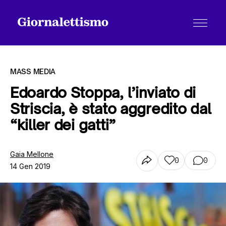
MASS MEDIA
Edoardo Stoppa, l’inviato di
Striscia, è stato aggredito dal
Tutti gli articoli
“killer dei gatti”
Chi siamo
Gaia Mellone
0
0
14 Gen 2019
Contatti