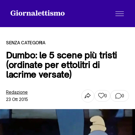
SENZA CATEGORIA
Dumbo: le 5 scene più tristi
(ordinate per ettolitri di
Tutti gli articoli
lacrime versate)
Chi siamo
Redazione
0
0
23 Ott 2015
Contatti