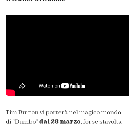
Tim Burton vi porterà nel magico mondo
di “Dumbo”
dal 28 marzo
, forse stavolta