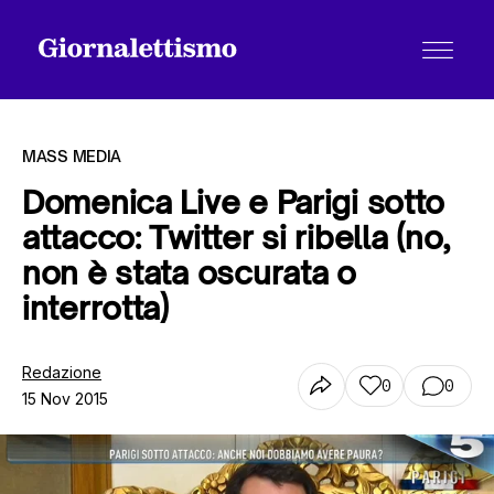
MASS MEDIA
Domenica Live e Parigi sotto
attacco: Twitter si ribella (no,
Tutti gli articoli
non è stata oscurata o
interrotta)
Chi siamo
Redazione
0
0
15 Nov 2015
Contatti