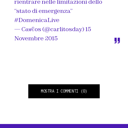
rientrare nelle limitazioni dello
“stato di emergenza”
#DomenicaLive
— Cαяℓos (@carlitosday)
15
Novembre 2015
MOSTRA I COMMENTI
(0)