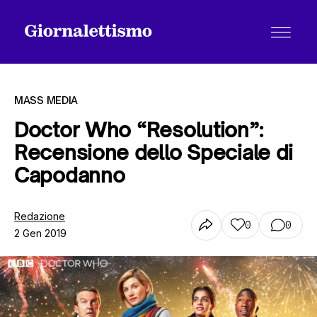
MASS MEDIA
Doctor Who “Resolution”:
Recensione dello Speciale di
Tutti gli articoli
Capodanno
Chi siamo
Redazione
0
0
2 Gen 2019
Contatti