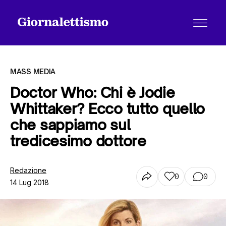
MASS MEDIA
Doctor Who: Chi è Jodie
Whittaker? Ecco tutto quello
Tutti gli articoli
che sappiamo sul
tredicesimo dottore
Chi siamo
Redazione
0
0
14 Lug 2018
Contatti