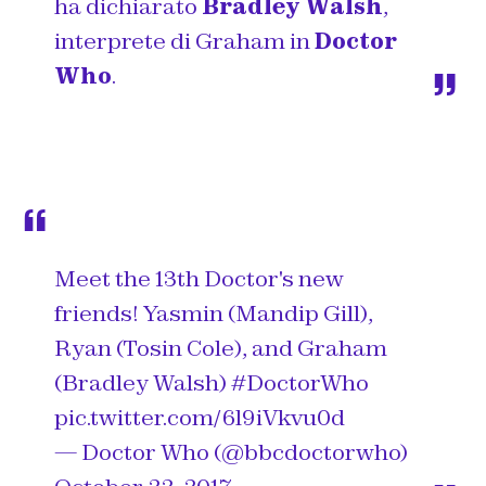
ha dichiarato
Bradley Walsh
,
interprete di Graham in
Doctor
Who
.
Meet the 13th Doctor's new
friends! Yasmin (Mandip Gill),
Ryan (Tosin Cole), and Graham
(Bradley Walsh)
#DoctorWho
pic.twitter.com/6l9iVkvu0d
— Doctor Who (@bbcdoctorwho)