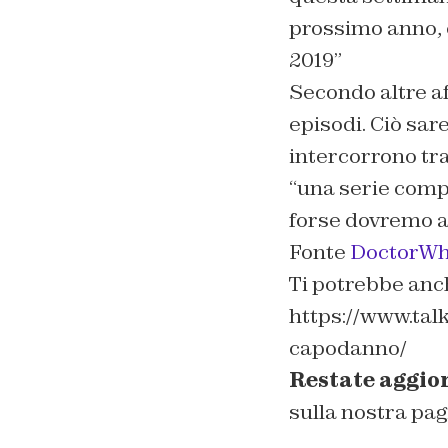
prossimo anno, 
2019”
Secondo altre a
episodi. Ciò sar
intercorrono tra
“una serie compl
forse dovremo a
Fonte
DoctorW
Ti potrebbe anc
https://www.talk
capodanno/
Restate aggio
sulla nostra pa