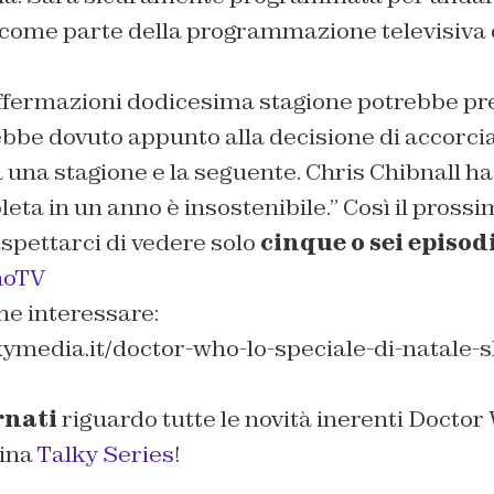
come parte della programmazione televisiva 
ffermazioni dodicesima stagione potrebbe p
ebbe dovuto appunto alla decisione di accorci
 una stagione e la seguente. Chris Chibnall ha 
eta in un anno è insostenibile.”
Così il pross
spettarci di vedere solo
cinque o sei episod
hoTV
he interessare:
ymedia.it/doctor-who-lo-speciale-di-natale-sl
rnati
riguardo tutte le novità inerenti Doctor
gina
Talky Series
!