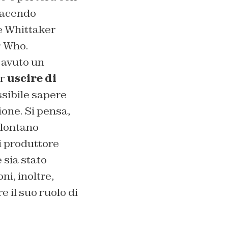
 facendo
e Whittaker
r Who.
 avuto un
er
uscire di
sibile sapere
ione. Si pensa,
 lontano
di produttore
 sia stato
i, inoltre,
il suo ruolo di