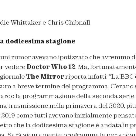
die Whittaker e Chris Chibnall
La dodicesima stagione
cuni rumor avevano ipotizzato che avremmo d
er vedere
Doctor Who 12
. Ma, fortunatament
l giornale
The Mirror
riporta infatti:
“La BBC è
uturo a breve termine del programma. C’erano 
uardo la programmazione della seconda serie 
na trasmissione nella primavera del 2020, piu
l 2019 come tutti avevano inizialmente pensat
 detto che la dodicesima stagione è andata in 
a. Sarà sicuramente programmata per andare