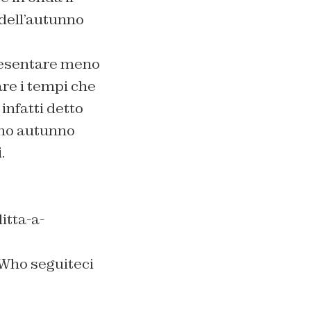
dell’autunno
resentare meno
are i tempi che
infatti detto
imo autunno
i
.
itta-a-
 Who seguiteci