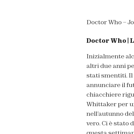
Doctor Who – Jo
Doctor Who | 
Inizialmente al
altri due anni p
stati smentiti. I
annunciare il f
chiacchiere rig
Whittaker per u
nell’autunno de
vero. Ci è stato
questa settiman