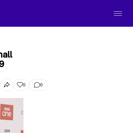
all
19
0
0