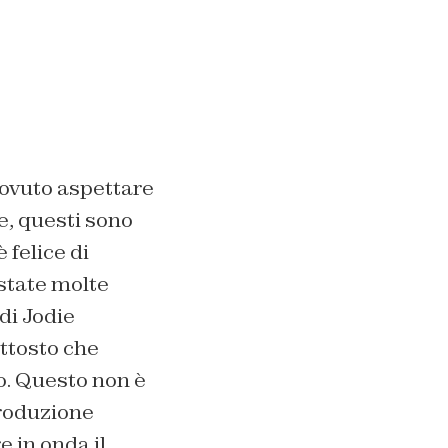
ovuto aspettare
e, questi sono
 felice di
state molte
di Jodie
ttosto che
o. Questo non è
produzione
 in onda il