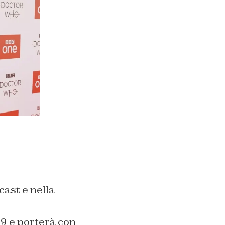
ast e nella
9 e porterà con