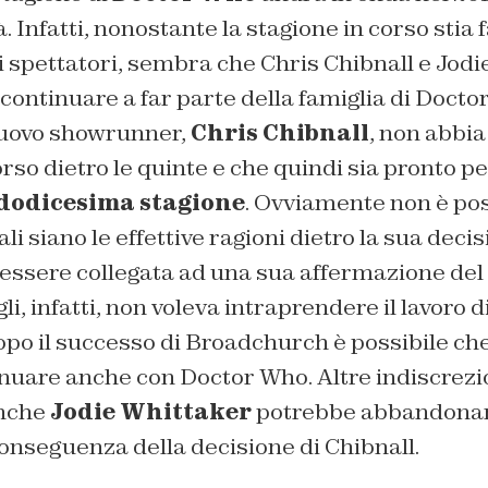
à. Infatti, nonostante la stagione in corso stia
 spettatori, sembra che Chris Chibnall e Jodi
ontinuare a far parte della famiglia di Docto
nuovo showrunner,
Chris Chibnall
, non abbia
rso dietro le quinte e che quindi sia pronto p
 dodicesima stagione
. Ovviamente non è pos
i siano le effettive ragioni dietro la sua decis
 essere collegata ad una sua affermazione del
li, infatti, non voleva intraprendere il lavoro 
po il successo di Broadchurch è possibile che
nuare anche con Doctor Who. Altre indiscrezion
anche
Jodie Whittaker
potrebbe abbandonare 
onseguenza della decisione di Chibnall.