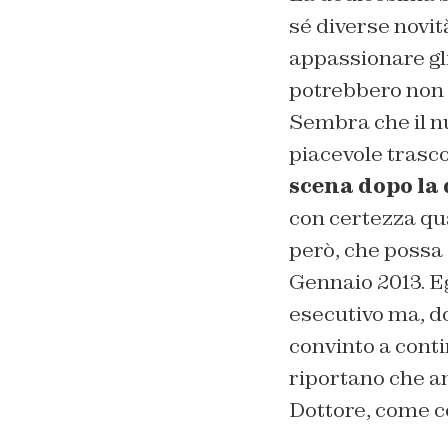
sé diverse novit
appassionare gli
potrebbero non c
Sembra che il 
piacevole trasco
scena dopo la
con certezza qual
però, che possa
Gennaio 2013. Eg
esecutivo ma, do
convinto a conti
riportano che 
Dottore, come c