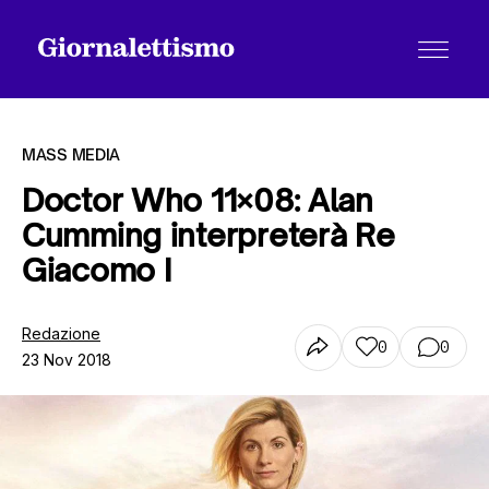
MASS MEDIA
Doctor Who 11×08: Alan
Cumming interpreterà Re
Tutti gli articoli
Giacomo I
Chi siamo
Redazione
0
0
23 Nov 2018
Contatti