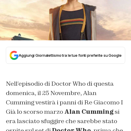
Aggiungi Giornalettismo tra le tue fonti preferite su Google
Nell’episodio di Doctor Who di questa
domenica, il 25 Novembre, Alan
Cumming vestirà i panni di Re Giacomo I
Già lo scorso marzo
Alan Cumming
si
era lasciato sfuggire che sarebbe stato
ospite sul set di
Doctor Who
, prima che