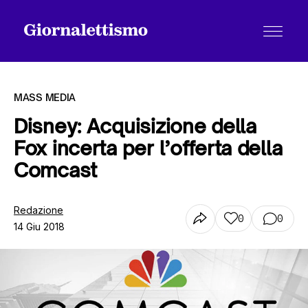
MASS MEDIA
Disney: Acquisizione della
Fox incerta per l’offerta della
Tutti gli articoli
Comcast
Chi siamo
Redazione
0
0
14 Giu 2018
Contatti