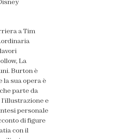
Disney
rriera a Tim
aordinaria
lavori
ollow, La
uni. Burton è
e la sua opera è
 che parte da
l’illustrazione e
 sintesi personale
cconto di figure
atia con il