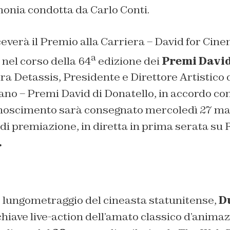
monia condotta da Carlo Conti.
everà il Premio alla Carriera – David for Cine
a
nel corso della 64
edizione dei
Premi David
ra Detassis, Presidente e Direttore Artistico
ano – Premi David di Donatello, in accordo con 
iconoscimento sarà consegnato mercoledì 27 m
di premiazione, in diretta in prima serata su 
.
o lungometraggio del cineasta statunitense,
D
 chiave live-action dell’amato classico d’anima