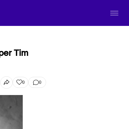
 per Tim
0
0