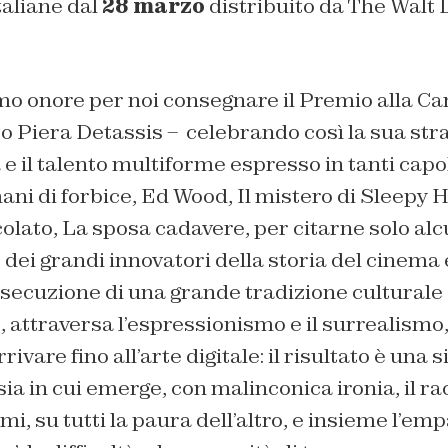
taliane dal
28 marzo
distribuito da The Walt 
.
o onore per noi consegnare il Premio alla Ca
o Piera Detassis – celebrando così la sua str
 e il talento multiforme espresso in tanti capo
i di forbice, Ed Wood, Il mistero di Sleepy H
colato, La sposa cadavere, per citarne solo alc
ei grandi innovatori della storia del cinema 
osecuzione di una grande tradizione culturale
 attraversa l’espressionismo e il surrealismo, 
rrivare fino all’arte digitale: il risultato è una
ia in cui emerge, con malinconica ironia, il ra
mi, su tutti la paura dell’altro, e insieme l’emp