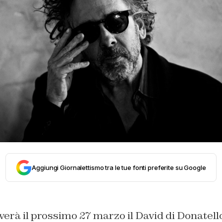
Aggiungi Giornalettismo tra le tue fonti preferite su Google
erà il prossimo 27 marzo il David di Donatello