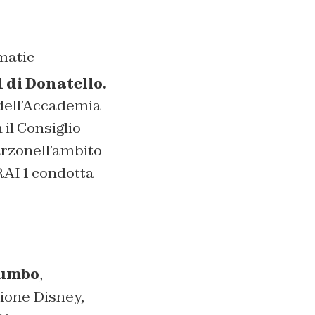
matic
 di Donatello.
 dell’Accademia
il Consiglio
arzonell’ambito
RAI 1 condotta
umbo
,
zione Disney,