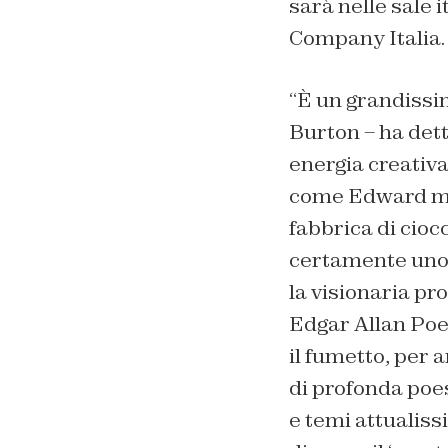
sarà nelle sale i
Company Italia
“
È un grandissim
Burton – ha dett
energia creativa
come Edward man
fabbrica di cioc
certamente uno d
la visionaria pr
Edgar Allan Poe,
il fumetto, per a
di profonda poes
e temi attualissi