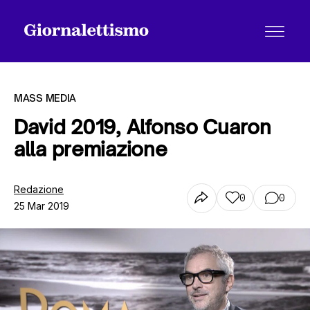
MASS MEDIA
David 2019, Alfonso Cuaron
alla premiazione
Tutti gli articoli
Redazione
0
0
25 Mar 2019
Chi siamo
Contatti