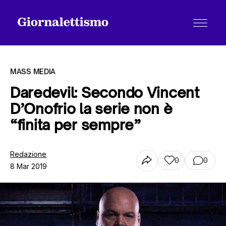
MASS MEDIA
Daredevil: Secondo Vincent
D’Onofrio la serie non è
Tutti gli articoli
“finita per sempre”
Chi siamo
Redazione
0
0
8 Mar 2019
Contatti