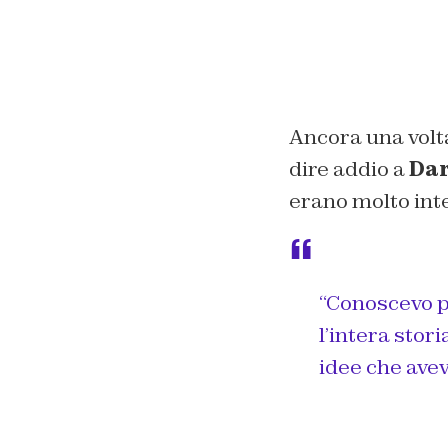
Ancora una volta
dire addio a
Dar
erano molto int
“Conoscevo p
l’intera stor
idee che ave