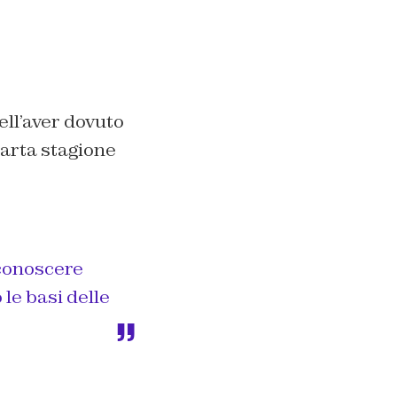
ell’aver dovuto
uarta stagione
 conoscere
 le basi delle