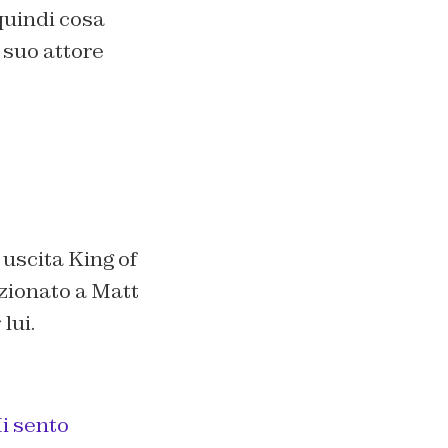
quindi cosa
 suo attore
 uscita
King of
ezionato a Matt
lui.
i sento