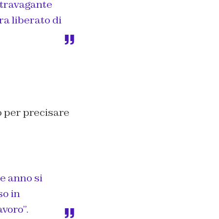
stravagante
a liberato di
o per precisare
e anno si
o in
voro”.