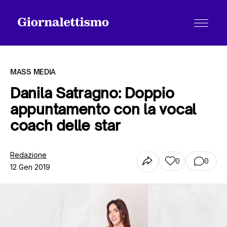
MASS MEDIA
Danila Satragno: Doppio
appuntamento con la vocal
Tutti gli articoli
coach delle star
Chi siamo
Redazione
0
0
12 Gen 2019
Contatti