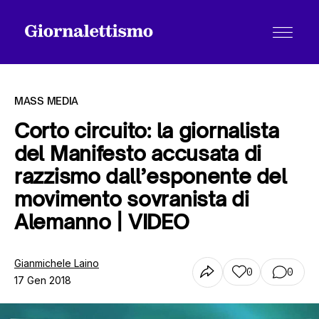
MASS MEDIA
Corto circuito: la giornalista
del Manifesto accusata di
Tutti gli articoli
razzismo dall’esponente del
movimento sovranista di
Chi siamo
Alemanno | VIDEO
Gianmichele Laino
Contatti
0
0
17 Gen 2018