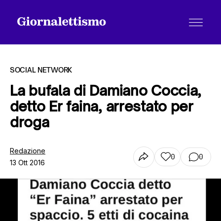
SOCIAL NETWORK
La bufala di Damiano Coccia,
detto Er faina, arrestato per
Tutti gli articoli
droga
Chi siamo
Redazione
0
0
13 Ott 2016
Contatti