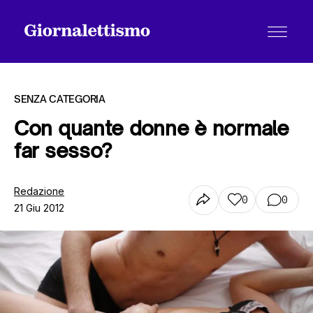
SENZA CATEGORIA
Con quante donne è normale
far sesso?
Tutti gli articoli
Redazione
0
0
21 Giu 2012
Chi siamo
Contatti