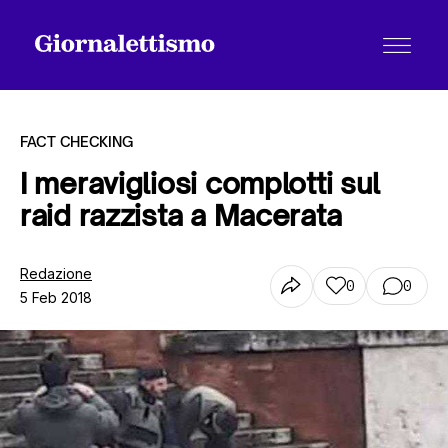
FACT CHECKING
I meravigliosi complotti sul
raid razzista a Macerata
Tutti gli articoli
Redazione
0
0
5 Feb 2018
Chi siamo
Contatti