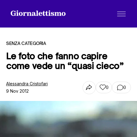
SENZA CATEGORIA
Le foto che fanno capire
come vede un “quasi cieco”
Tutti gli articoli
Alessandra Cristofari
0
0
9 Nov 2012
Chi siamo
Contatti