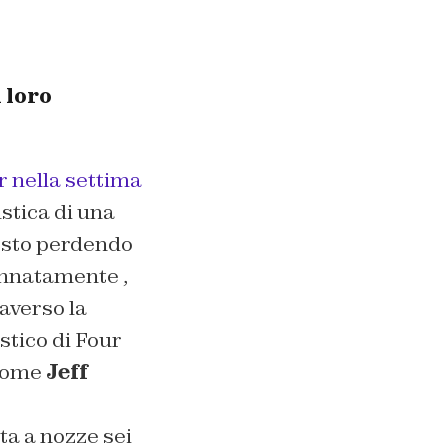
 loro
r nella settima
stica di una
e sto perdendo
annatamente ,
averso la
stico di Four
 come
Jeff
a a nozze sei