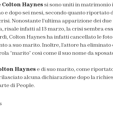
e
Colton Haynes
si sono uniti in matrimonio i
no e dopo sei mesi, secondo quanto riportato 
crisi. Nonostante l’ultima apparizione dei due
, risale infatti al 13 marzo, la crisi sembra es
rdì, Colton Haynes ha infatti cancellato le foto
to a suo marito. Inoltre, l’attore ha eliminato 
ola “marito” così come il suo nome da sposato
olton Haynes
e di suo marito, come riportato
rilasciato alcuna dichiarazione dopo la richies
te di People.