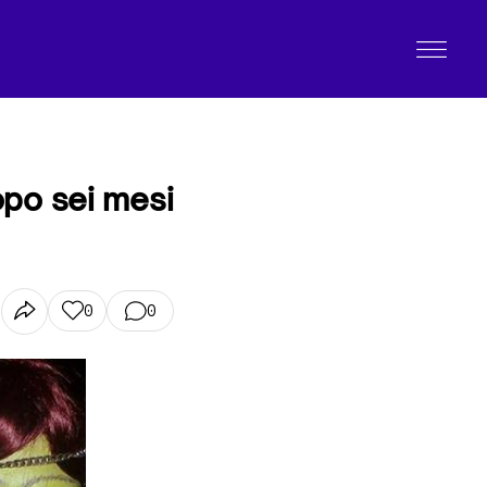
opo sei mesi
0
0