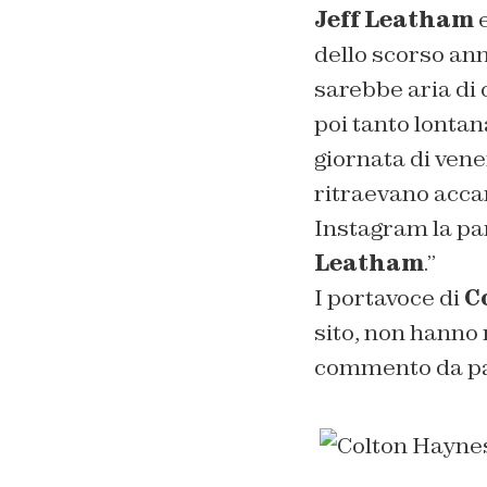
Jeff Leatham
dello scorso an
sarebbe aria di 
poi tanto lontana
giornata di vene
ritraevano accan
Instagram la par
Leatham
.”
I portavoce di
C
sito, non hanno 
commento da par