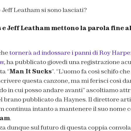
Jeff Leatham si sono lasciati?
e Jeff Leatham mettono la parola fine al
 che
tornerà ad indossare i panni di Roy Harpe
ow
, ha pubblicato giovedì una registrazione acu
ta “
Man It Sucks
”. “
L’uomo fa così schifo ch
crivere questa canzone, ma mi ferisci così d
do in cui posso andare avanti
” ascoltiamo attr
l brano pubblicato da Haynes. Il direttore arti
m continua intanto a mantenere il suo nome
ham
.
a dunque sul futuro di questa coppia convolat