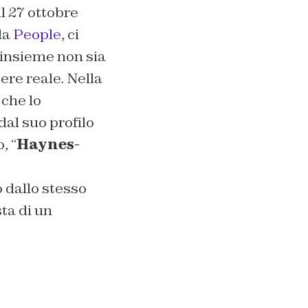
l 27 ottobre
da
People
, ci
 insieme non sia
sere reale. Nella
 che lo
dal suo profilo
, “
Haynes-
 dallo stesso
ta di un