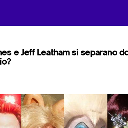
es e Jeff Leatham si separano d
io?