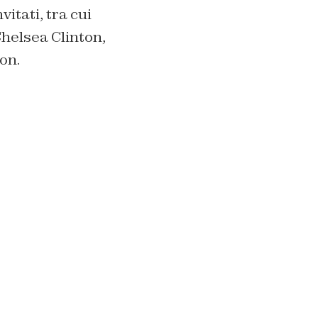
itati, tra cui
Chelsea Clinton,
on.