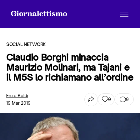
SOCIAL NETWORK
Claudio Borghi minaccia
Maurizio Molinari, ma Tajani e
Tutti gli articoli
il M5S lo richiamano all’ordine
Chi siamo
Enzo Boldi
0
0
19 Mar 2019
Contatti