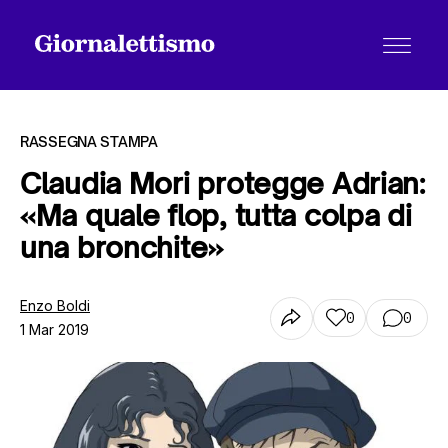
RASSEGNA STAMPA
Claudia Mori protegge Adrian:
«Ma quale flop, tutta colpa di
Tutti gli articoli
una bronchite»
Chi siamo
Enzo Boldi
0
0
1 Mar 2019
Contatti