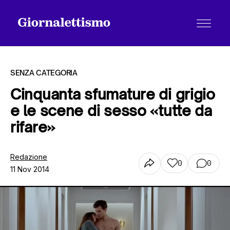
SENZA CATEGORIA
Cinquanta sfumature di grigio
e le scene di sesso «tutte da
Tutti gli articoli
rifare»
Chi siamo
Redazione
0
0
11 Nov 2014
Contatti