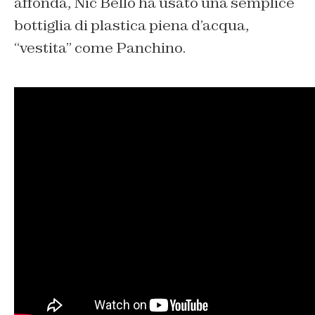
affonda, Nic Bello ha usato una semplice
bottiglia di plastica piena d’acqua,
“vestita” come Panchino.