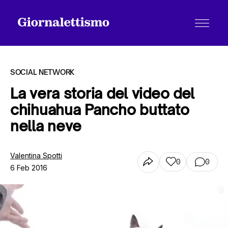
SOCIAL NETWORK
La vera storia del video del
chihuahua Pancho buttato
Tutti gli articoli
nella neve
Chi siamo
Valentina Spotti
0
0
6 Feb 2016
Contatti