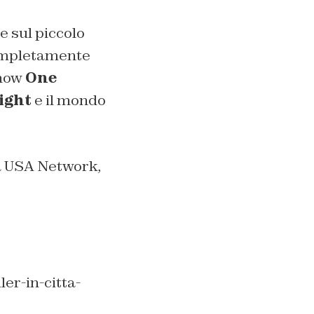
e sul piccolo
completamente
show
One
ight
e il mondo
 USA Network,
er-in-citta-