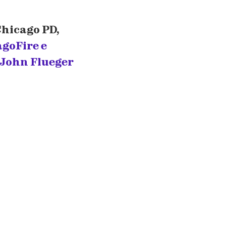
Chicago PD,
goFire e
 John Flueger