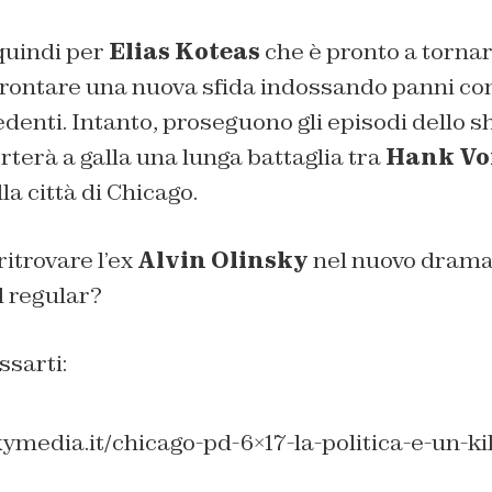
quindi per
Elias Koteas
che è pronto a tornar
frontare una nuova sfida indossando panni 
edenti. Intanto, proseguono gli episodi dello 
rterà a galla una lunga battaglia tra
Hank Vo
lla città di Chicago.
ritrovare l’ex
Alvin Olinsky
nel nuovo drama
l regular?
ssarti:
ymedia.it/chicago-pd-6×17-la-politica-e-un-kill