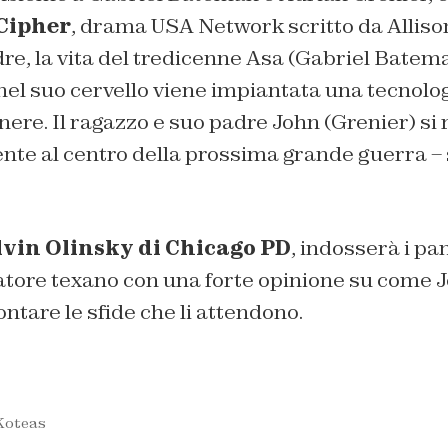
Cipher
, drama USA Network scritto da Allison
re, la vita del tredicenne Asa (Gabriel Bate
el suo cervello viene impiantata una tecnolo
nere. Il ragazzo e suo padre John (Grenier) si 
te al centro della prossima grande guerra – s
lvin Olinsky di Chicago PD
, indosserà i pa
vatore texano con una forte opinione su come 
ntare le sfide che li attendono.
Koteas