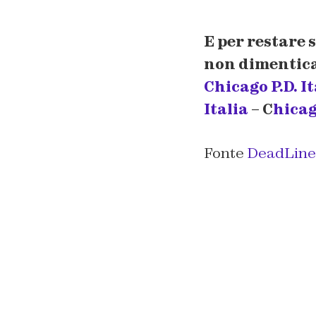
E per restare 
non dimenticat
Chicago P.D. It
Italia
– C
hicag
Fonte
DeadLine