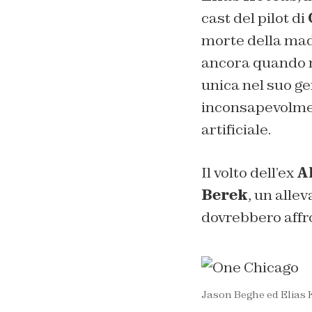
cast del pilot di
morte della mad
ancora quando n
unica nel suo ge
inconsapevolmen
artificiale.
Il volto dell’ex
A
Berek
, un alle
dovrebbero affro
Jason Beghe ed Elias 