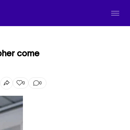
ipher come
0
0