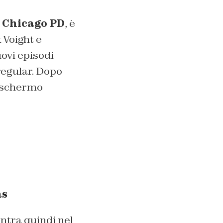
Chicago PD
, è
 Voight e
uovi episodi
regular. Dopo
lo schermo
as
ntra quindi nel