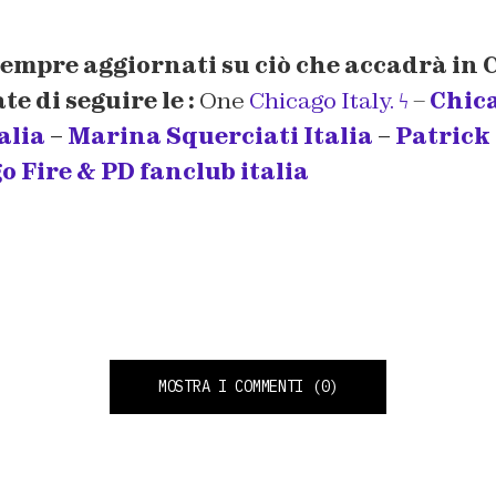
sempre aggiornati su ciò che accadrà in 
e di seguire le :
One
Chicago Italy. ϟ
–
Chica
alia
–
Marina Squerciati Italia
–
Patrick
o Fire & PD fanclub italia
MOSTRA I COMMENTI
(0)