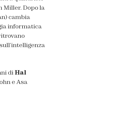
 Miller. Dopo la
man) cambia
gia informatica
ritrovano
ull’intelligenza
nni di
Hal
John e Asa