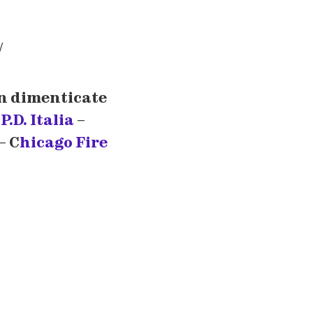
/
on dimenticate
.D. Italia
–
– C
hicago Fire