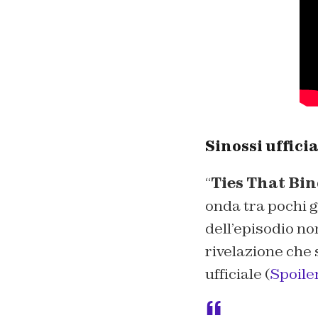
Sinossi uffici
“
Ties That Bi
onda tra pochi g
dell’episodio no
rivelazione che 
ufficiale (
Spoile