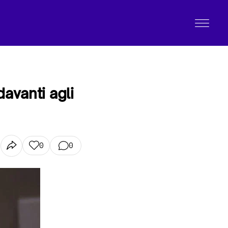
avanti agli
0
0