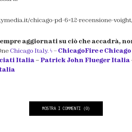
kymedia.it/chicago-pd-6×12-recensione-voight
sempre aggiornati su ciò che accadrà, n
One
Chicago Italy. ϟ
–
ChicagoFire e Chicago P
iati Italia
–
Patrick John Flueger Italia
talia
MOSTRA I COMMENTI
(0)