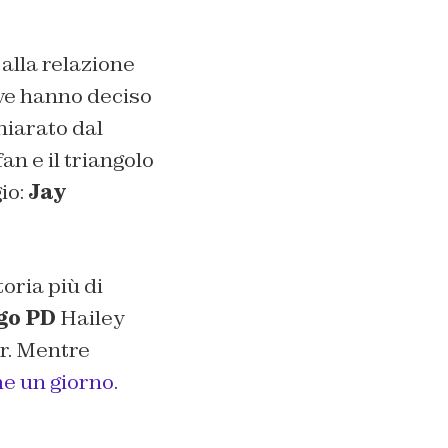
 alla relazione
ive hanno deciso
hiarato dal
an e il triangolo
io:
Jay
toria più di
go PD
Hailey
r. Mentre
me un giorno
.