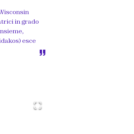
 Wisconsin
trici in grado
 insieme,
idakos) esce