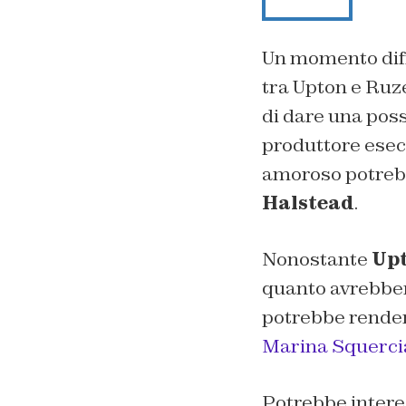
Un momento diff
tra Upton e Ruze
di dare una poss
produttore esecu
amoroso potrebb
Halstead
.
Nonostante
Up
quanto avrebber
potrebbe renders
Marina Squercia
Potrebbe intere