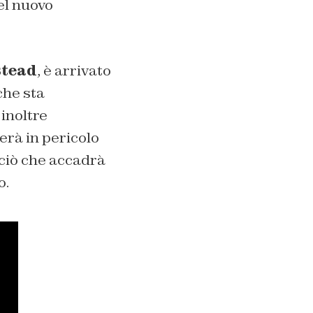
nel nuovo
stead
, è arrivato
che sta
 inoltre
rà in pericolo
ciò che accadrà
o.