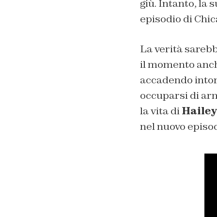
giù. Intanto, la 
episodio di Chic
La verità sarebb
il momento anc
accadendo intorn
occuparsi di arm
la vita di
Haile
nel nuovo episod