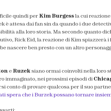
icile quindi per
Kim Burgess
la cui reazione
k è attesa dai fan sin da quando i due detect
ibilità alla loro storia. Ma secondo quanto dic
tivo, Rick Eid, la reazione di Kim spiazzerà i f
e nascere ben presto con un altro personagg
ton
e
Ruzek
siano ormai coinvolti nella loro s
o immaginato, nei prossimi episodi di
Chica
i conto di provare qualcosa per il suo partne
ti spera che i Burzek possano tornare insie
ssarti: