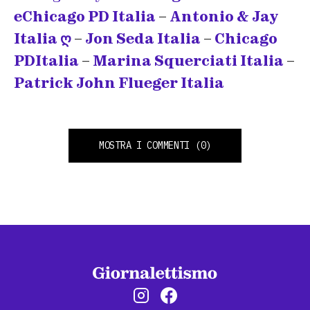
eChicago PD Italia
–
Antonio & Jay
Italia ღ
–
Jon Seda Italia
–
Chicago
PDItalia
–
Marina Squerciati Italia
–
Patrick John Flueger Italia
MOSTRA I COMMENTI
(0)