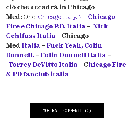
ciò che accadrà in Chicago
Med:
One
Chicago Italy. ϟ
–
Chicago
Fire e Chicago P.D. Italia
–
Nick
Gehlfuss Italia
– Chicago
Med
Italia
–
Fuck Yeah, Colin
Donnell.
–
Colin Donnell Italia
–
Torrey DeVitto Italia
– C
hicago Fire
& PD fanclub italia
MOSTRA I COMMENTI
(0)