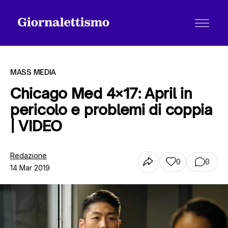
MASS MEDIA
Chicago Med 4×17: April in
pericolo e problemi di coppia
Tutti gli articoli
| VIDEO
Chi siamo
Redazione
0
0
14 Mar 2019
Contatti