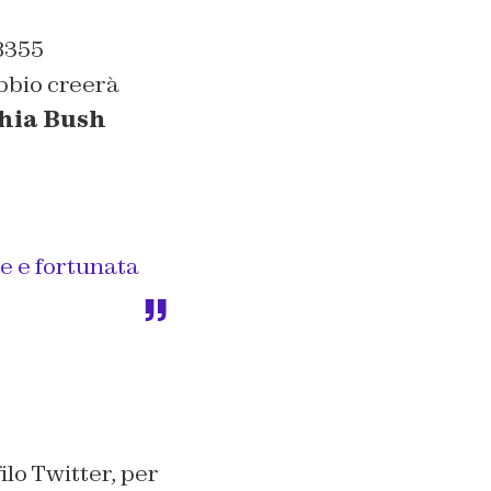
8355
ubbio creerà
hia Bush
te e fortunata
lo Twitter, per