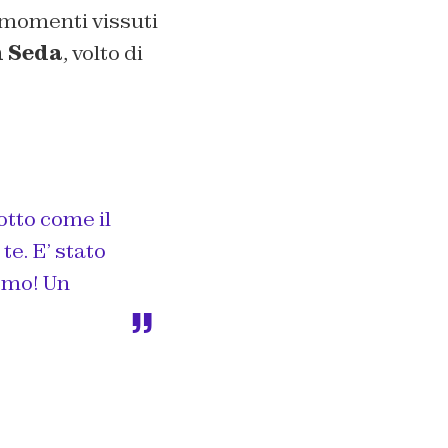
 momenti vissuti
 Seda
, volto di
otto come il
e. E’ stato
ermo! Un