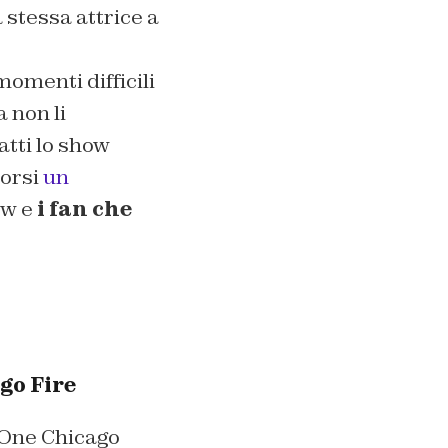
 stessa attrice a
omenti difficili
a non li
atti lo show
corsi
un
ew e
i fan che
go Fire
 One Chicago