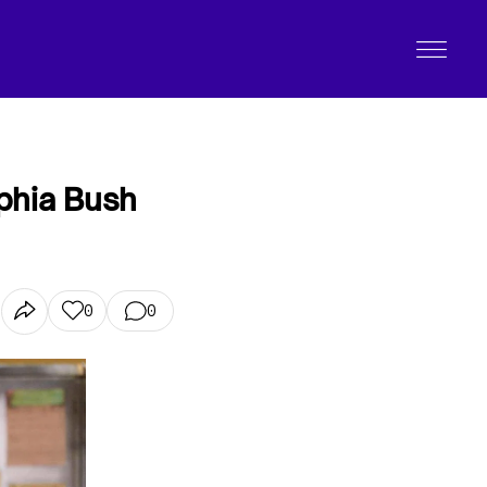
phia Bush
0
0