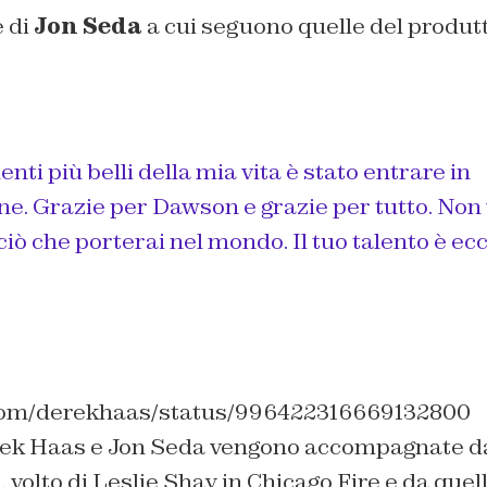
e di
Jon Seda
a cui seguono quelle del produt
ti più belli della mia vita è stato entrare in
ne. Grazie per Dawson e grazie per tutto. Non v
ciò che porterai nel mondo. Il tuo talento è ec
r.com/derekhaas/status/996422316669132800
rek Haas e Jon Seda vengono accompagnate da
olto di Leslie Shay in Chicago Fire e da quel