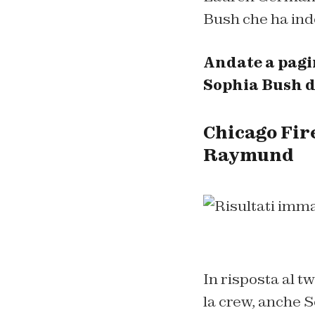
Bush che ha indo
Andate a pagi
Sophia Bush d
Chicago Fir
Raymund
In risposta al t
la crew, anche 