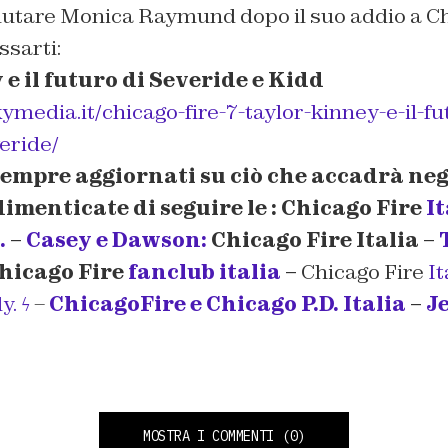
alutare Monica Raymund dopo il suo addio a Ch
ssarti:
e il futuro di Severide e Kidd
ymedia.it/chicago-fire-7-taylor-kinney-e-il-fut
eride/
sempre aggiornati su ciò che accadrà ne
imenticate di seguire le : Chicago Fire
It
.
–
Casey e Dawson:
Chicago Fire Italia –
hicago Fire
fanclub italia
–
Chicago Fire
It
y. ϟ
–
ChicagoFire e Chicago P.D. Italia
–
J
MOSTRA I COMMENTI
(0)