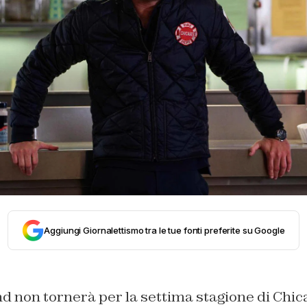
Aggiungi Giornalettismo tra le tue fonti preferite su Google
non tornerà per la settima stagione di Chica