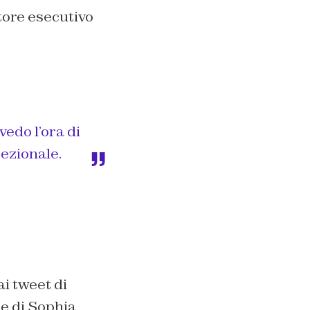
tore esecutivo
edo l’ora di
cezionale.
i tweet di
le di Sophia