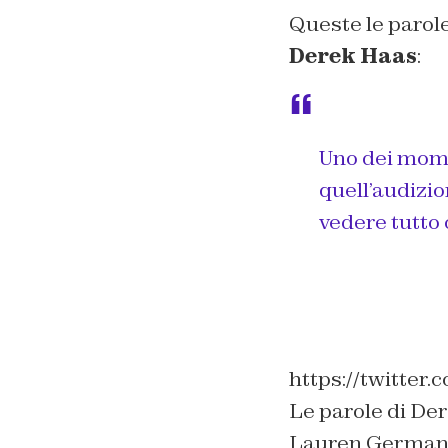
Queste le parol
Derek Haas
:
Uno dei momen
quell’audizio
vedere tutto 
https://twitte
Le parole di De
Lauren German, v