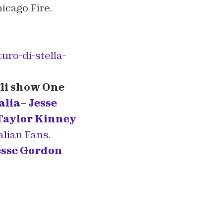
icago Fire.
uro-di-stella-
gli show One
alia
–
Jesse
Taylor Kinney
alian Fans.
–
esse Gordon