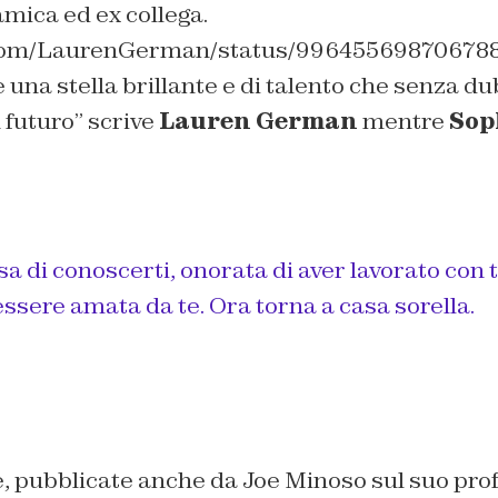
amica ed ex collega.
r.com/LaurenGerman/status/99645569870678
una stella brillante e di talento che senza d
 futuro
” scrive
Lauren German
mentre
Sop
sa di conoscerti, onorata di aver lavorato con 
ssere amata da te. Ora torna a casa sorella.
, pubblicate anche da Joe Minoso sul suo profi