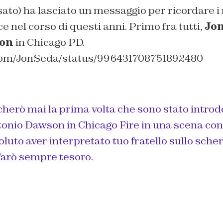
ato) ha lasciato un messaggio per ricordare i
ce nel corso di questi anni. Primo fra tutti,
Jon
on
in Chicago PD.
r.com/JonSeda/status/996431708751892480
herò mai la prima volta che sono stato introd
onio Dawson in Chicago Fire in una scena con t
luto aver interpretato tuo fratello sullo sch
 farò sempre tesoro.