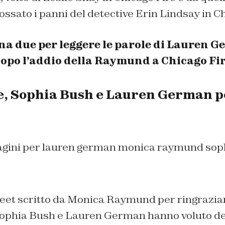
ssato i panni del detective Erin Lindsay in C
na due per leggere le parole di Lauren G
opo l’addio della Raymund a Chicago Fi
e, Sophia Bush e Lauren German 
weet scritto da Monica Raymund per ringraziare 
Sophia Bush e Lauren German hanno voluto d