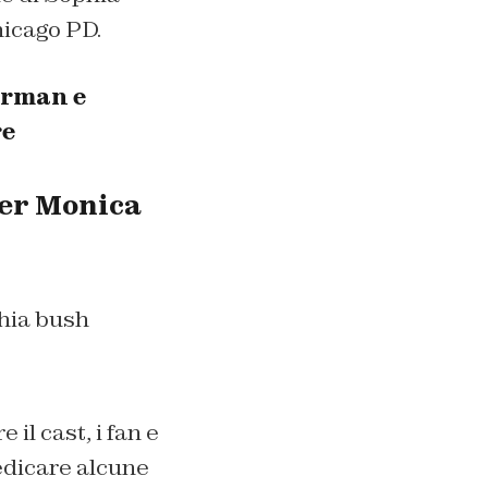
hicago PD.
erman e
re
per Monica
il cast, i fan e
edicare alcune