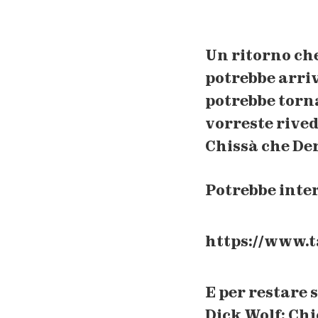
Un ritorno che
potrebbe arri
potrebbe torn
vorreste rived
Chissà che
De
Potrebbe inter
https://www.t
E per restare 
Dick Wolf: Chi