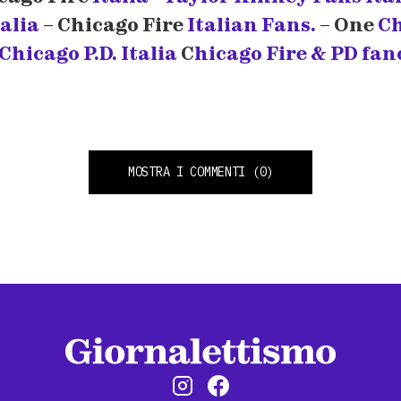
alia
–
Chicago Fire
Italian Fans.
– One
Ch
Chicago P.D. Italia
C
hicago Fire & PD fanc
MOSTRA I COMMENTI
(0)