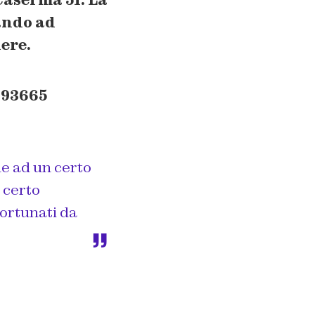
ando ad
ere.
393665
ue ad un certo
 certo
ortunati da