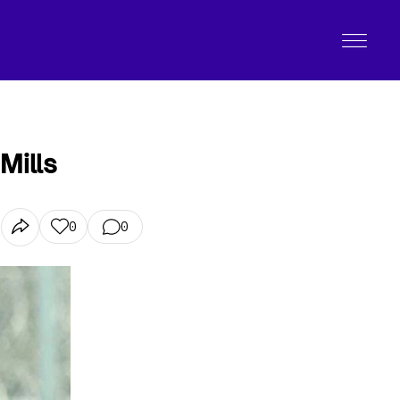
Mills
0
0