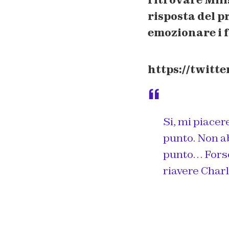
risposta del 
emozionare i f
https://twitt
Si, mi piacer
punto. Non a
punto… Forse
riavere Charl