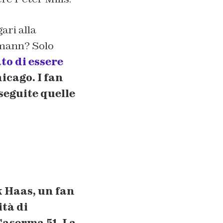
ari alla
rmann? Solo
to di essere
icago. I fan
seguite quelle
 Haas
, un fan
ità di
Caserma 51. La