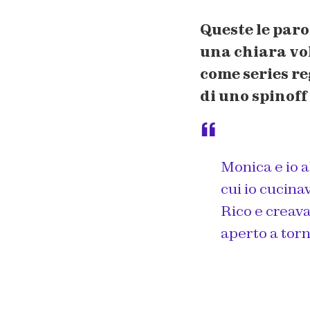
Queste le paro
una chiara vo
come series re
di uno spinof
Monica e io a
cui io cucina
Rico e creav
aperto a torn