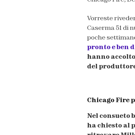
Vorreste rivede
Caserma 51 di n
poche settimane f
pronto e ben d
hanno accolto 
del produttore
Chicago Fire p
Nel consueto b
ha chiesto al 
ritrovare Mill