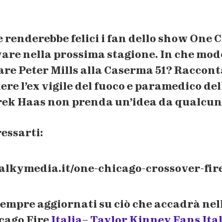
 renderebbe felici i fan dello show
One C
vare nella prossima stagione. In che mod
are
Peter Mills
alla Caserma 51? Racconta
ere l’ex vigile del fuoco e paramedico de
rek Haas
non prenda un’idea da qualcuno
essarti:
alkymedia.it/one-chicago-crossover-fir
sempre aggiornati su ciò che accadrà nel
cago Fire
Italia
–
Taylor Kinney Fans Ital