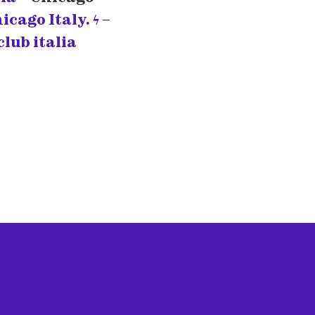
icago Italy. ϟ
–
lub italia