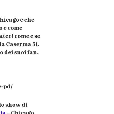
hicago
e che
o e come
teci come e se
lla Caserma 51.
 dei suoi fan.
e-pd/
lo show di
ia
– Chicago