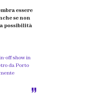
sembra essere
anche se non
a possibilità
n-off show in
ietro da Porto
amente