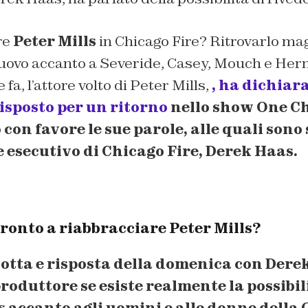
re
Peter Mills
in Chicago Fire? Ritrovarlo mag
uovo accanto a Severide, Casey, Mouch e He
a, l’attore volto di Peter Mills,
, ha dichiara
isposto per un ritorno
nello show One Ch
con favore le sue parole, alle quali sono 
 esecutivo di
Chicago Fire
, Derek Haas.
ronto a riabbracciare Peter Mills?
otta e risposta della domenica con
Derek
produttore se esiste realmente la possibil
s accanto agli uomini e alle donne della 