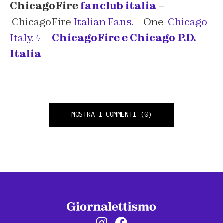
ChicagoFire
fanclub italia
–
ChicagoFire
Italian Fans.
– One
Chicago
Italy. ϟ
–
ChicagoFire e Chicago P.D.
Italia
MOSTRA I COMMENTI
(0)