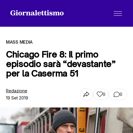
MASS MEDIA
Chicago Fire 8: Il primo
episodio sarà “devastante”
Tutti gli articoli
per la Caserma 51
Chi siamo
Redazione
0
0
19 Set 2019
Contatti