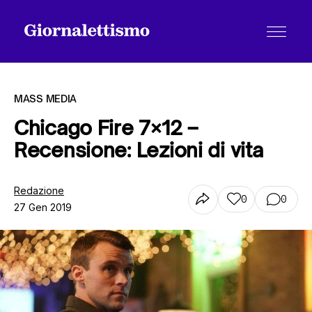
MASS MEDIA
Chicago Fire 7×12 –
Recensione: Lezioni di vita
Tutti gli articoli
Redazione
0
0
27 Gen 2019
Chi siamo
Contatti