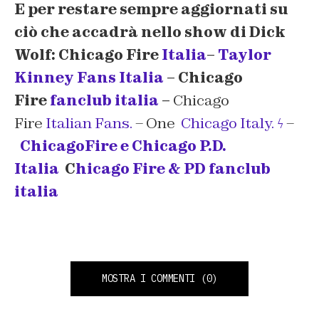
E per restare sempre aggiornati su
ciò che accadrà nello show di Dick
Wolf: Chicago Fire
Italia
–
Taylor
Kinney Fans Italia
– Chicago
Fire
fanclub italia
–
Chicago
Fire
Italian Fans.
– One
Chicago Italy. ϟ
–
ChicagoFire e Chicago P.D.
Italia
C
hicago Fire & PD fanclub
italia
MOSTRA I COMMENTI
(0)