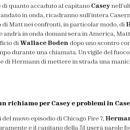
di quanto accaduto al capitano
Casey
nell’u
andato in onda, ricadranno sull’intera Caserm
i Matt nei confronti, in particolar modo, di
he andrà in onda domani sera in America, Mat
ficio di
Wallace Boden
dopo uno scontro c
po durante una chiamata. Un vigile del fuoco 
ne di Hermann di mettere in strada una manic
 un richiamo per Casey e problemi in Ca
 del nuovo episodio di Chicago Fire 7,
Herma
amente e il capitano della 51 userà parole for