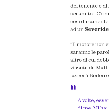
del tenente e di
accaduto: “
C’è q
così duramente 
ad un
Severid
“
Il motore non 
saranno le paro
altro di cui de
vissuta da Matt 
lascerà Boden e
A volte, esse
di me. Mi ha