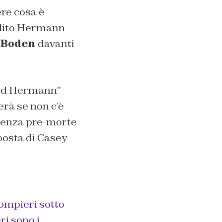
ere cosa è
redito Hermann
Boden
davanti
a ad Hermann
”
rà se non c’è
rienza pre-morte
sposta di Casey
pompieri sotto
i sono i