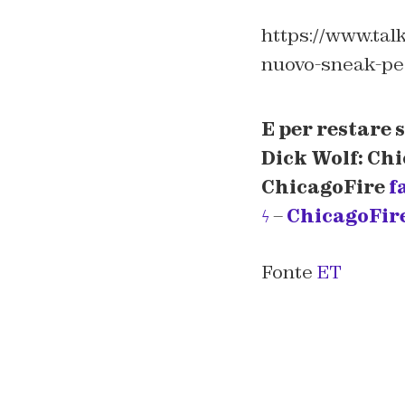
https://www.talk
nuovo-sneak-pe
E per restare 
Dick Wolf: Ch
ChicagoFire
f
ϟ
–
ChicagoFire 
Fonte
ET