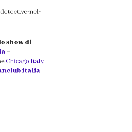
-detective-nel-
lo show di
ia
–
ne
Chicago Italy.
anclub italia