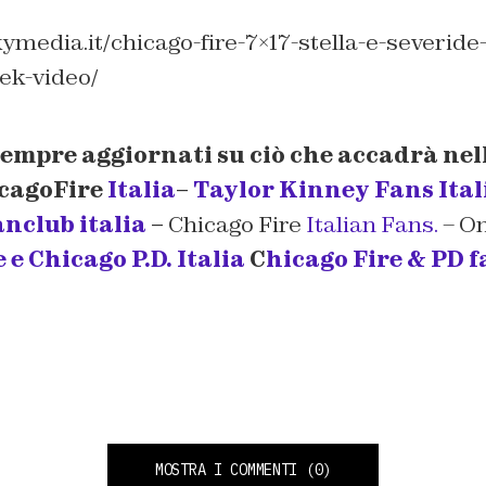
ymedia.it/chicago-fire-7×17-stella-e-severide
ek-video/
sempre aggiornati su ciò che accadrà nel
icagoFire
Italia
–
Taylor Kinney Fans Ital
anclub italia
–
Chicago Fire
Italian Fans.
– O
e Chicago P.D. Italia
C
hicago Fire & PD f
MOSTRA I COMMENTI
(0)