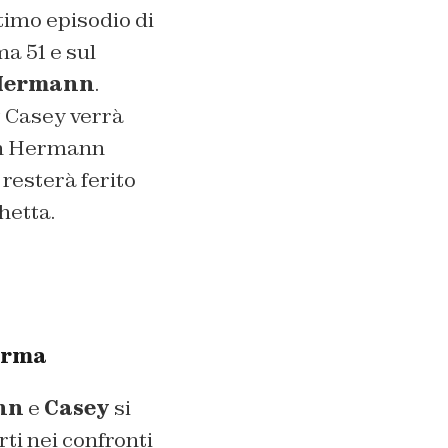
ltimo episodio di
a 51 e sul
Hermann
.
t Casey verrà
on Hermann
resterà ferito
hetta.
serma
nn
e
Casey
si
ti nei confronti