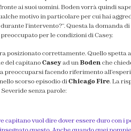
 fronte ai suoi uomini. Boden vorrà quindi sap
ualche motivo in particolare per cui hai agg
durante l’intervento?
“. Questa la domanda di
e
preoccupato per le condizioni di Casey.
era posizionato correttamente. Quello spett
le del capitano
Casey
ad un
Boden
che chiede
bba preoccuparsi facendo riferimento all’espe
nello scorso episodio di
Chicago Fire
. La ri
 Severide senza parole:
re capitano vuol dire dover essere duro con i 
i insegnato questo. Anche quando quei pompier