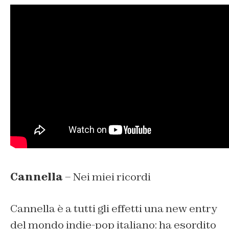
Cannella
– Nei miei ricordi
Cannella è a tutti gli effetti una new entry
del mondo indie-pop italiano: ha esordito