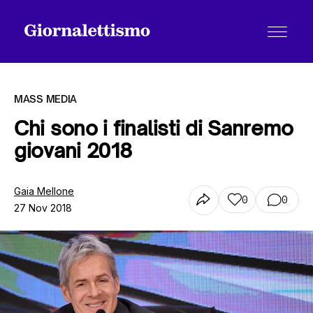
MASS MEDIA
Chi sono i finalisti di Sanremo
giovani 2018
Tutti gli articoli
Gaia Mellone
0
0
27 Nov 2018
Chi siamo
Contatti