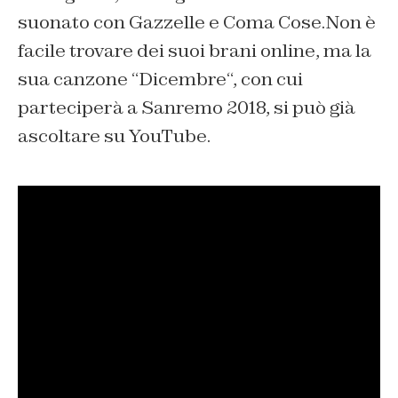
suonato con Gazzelle e Coma Cose.Non è
facile trovare dei suoi brani online, ma la
sua canzone “
Dicembre
“, con cui
parteciperà a Sanremo 2018, si può già
ascoltare su YouTube.