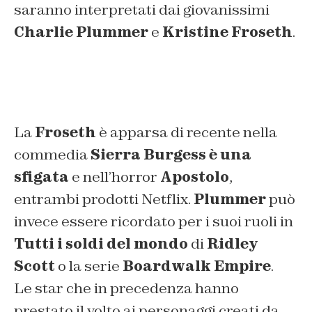
saranno interpretati dai giovanissimi
Charlie Plummer
e
Kristine Froseth
.
La
Froseth
è apparsa di recente nella
commedia
Sierra Burgess è una
sfigata
e nell’horror
Apostolo
,
entrambi prodotti Netflix.
Plummer
può
invece essere ricordato per i suoi ruoli in
Tutti i soldi del mondo
di
Ridley
Scott
o la serie
Boardwalk Empire
.
Le star che in precedenza hanno
prestato il volto ai personaggi creati da