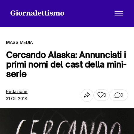
MASS MEDIA
Cercando Alaska: Annunciati i
primi nomi del cast della mini-
Tutti gli articoli
serie
Chi siamo
Redazione
0
0
31 Ott 2018
Contatti