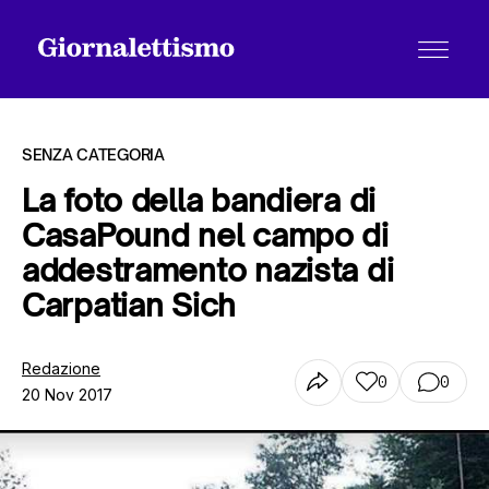
SENZA CATEGORIA
La foto della bandiera di
CasaPound nel campo di
Tutti gli articoli
addestramento nazista di
Carpatian Sich
Chi siamo
Redazione
0
0
20 Nov 2017
Contatti