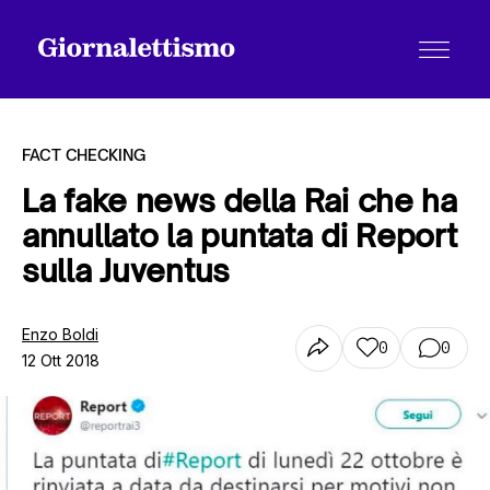
FACT CHECKING
La fake news della Rai che ha
annullato la puntata di Report
Tutti gli articoli
sulla Juventus
Chi siamo
Enzo Boldi
0
0
12 Ott 2018
Contatti