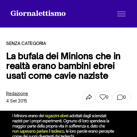
SENZA CATEGORIA
La bufala dei Minions che in
realtà erano bambini ebrei
Tutti gli articoli
usati come cavie naziste
Chi siamo
Redazione
0
0
4 Set 2015
Contatti