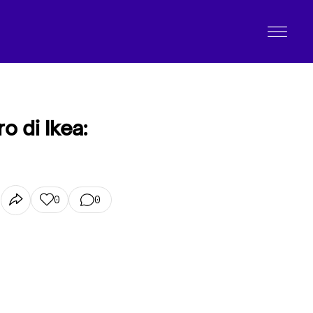
 di Ikea:
0
0