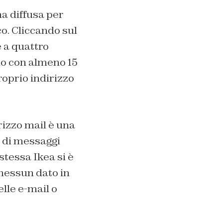
a diffusa per
co. Cliccando sul
e a quattro
io con almeno 15
roprio indirizzo
rizzo mail è una
a di messaggi
stessa Ikea si è
«nessun dato in
elle e-mail o