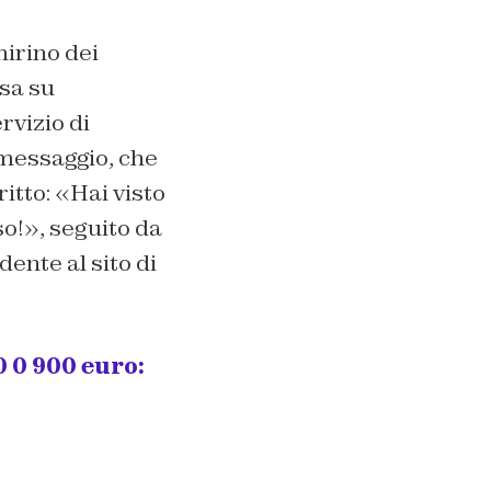
mirino dei
usa su
rvizio di
 messaggio, che
itto: «Hai visto
o!», seguito da
ente al sito di
0 0 900 euro: