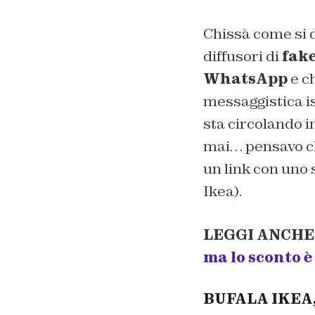
Chissà come si 
diffusori di
fak
WhatsApp
e ch
messaggistica i
sta circolando i
mai… pensavo ch
un link con uno 
Ikea).
LEGGI ANCHE
ma lo sconto è
BUFALA IKEA