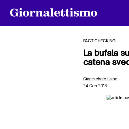
FACT CHECKING
La bufala s
catena sved
Tutti gli articoli
Gianmichele Laino
24 Gen 2018
Chi siamo
Contatti