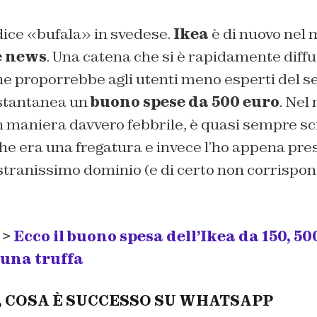
dice «bufala» in svedese.
Ikea
è di nuovo nel 
e news
. Una catena che si è rapidamente diff
e proporrebbe agli utenti meno esperti del se
stantanea un
buono spese da 500 euro
. Nel
n maniera davvero febbrile, è quasi sempre scr
e era una fregatura e invece l’ho appena pres
stranissimo dominio (e di certo non corrispond
 >
Ecco il buono spesa dell’Ikea da 150, 50
 una truffa
, COSA È SUCCESSO SU WHATSAPP