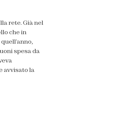
la rete. Già nel
llo che in
 quell’anno,
buoni spesa da
aveva
 avvisato la