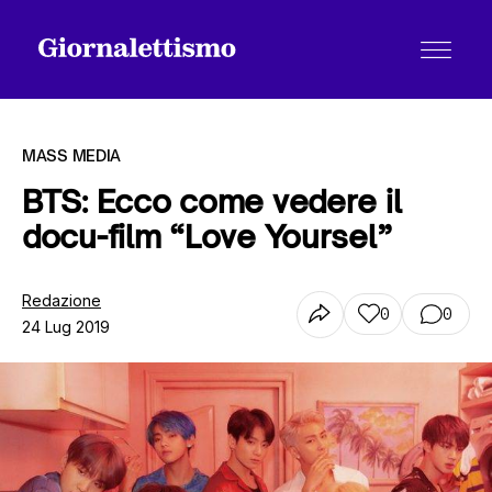
MASS MEDIA
BTS: Ecco come vedere il
docu-film “Love Yoursel”
Tutti gli articoli
Redazione
0
0
24 Lug 2019
Chi siamo
Contatti