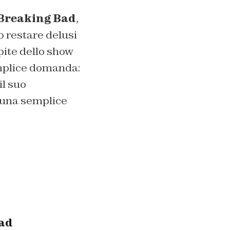
Breaking Bad
,
o restare delusi
pite dello show
mplice domanda:
il suo
 una semplice
Bad