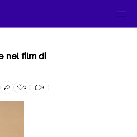
 nel film di
0
0