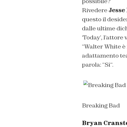
possibile?
Rivedere
Jesse
questo il deside
dalle ultime dic
‘Today’, l’attore 
“
Walter White è
adattamento tea
parola: “
Si
“.
Breaking Bad
Bryan Cransto