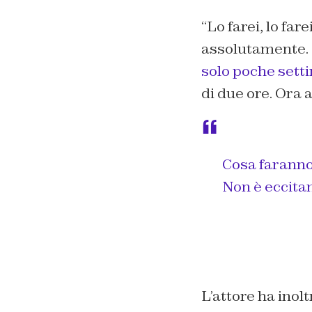
“
Lo farei, lo far
assolutamente. E
solo poche sett
di due ore. Ora 
Cosa faranno
Non è eccitan
L’attore ha inol