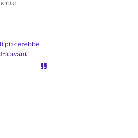
lmente
 Mi piacerebbe
drà avanti