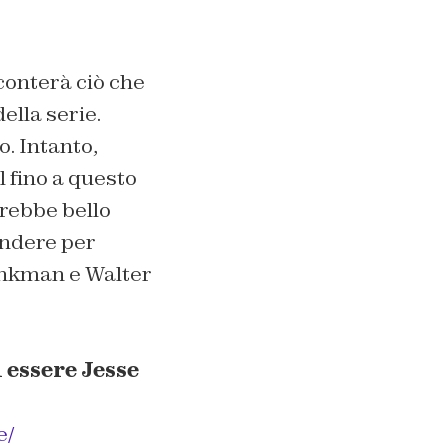
conterà ciò che
ella serie.
. Intanto,
l fino a questo
rebbe bello
tendere per
Pinkman e Walter
 essere Jesse
e/