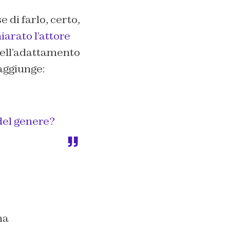
 di farlo, certo,
iarato l’attore
 nell’adattamento
aggiunge:
del genere?
na